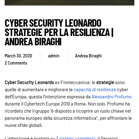
CYBER SECURITY LEONARDO
STRATEGIE PER LA RESILIENZA |
ANDREA BIRAGHI
March 30, 2020
admin
Andrea Biraghi
2 Comments
on
Cyber
Security
Cyber
Security
Leonardo
ex Finmeccanica: le
strategie
sono
Leonardo
quelle di aumentare e migliorare la
capacità di resilienza
cyber
strategie
dell’Europa, questa l’intenzione espressa da
Alessandro Profumo
per
durante il Cybertech Europe 2019 a Roma. Non solo, Profumo ha
la
ricordato che il gruppo “è disposto a ricoprire un ruolo chiave nel
resilienza
panorama europeo della sicurezza informatica”, per affrontare le
|
nuove sfide globali.
Andrea
Biraghi
L’attenzione è puntata su
3 sistemi complessi
: il Decision