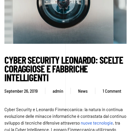
CYBER SECURITY LEONARDO: SCELTE
CORAGGIOSE E FABBRICHE
INTELLIGENTI
September 26, 2019
admin
News
1 Comment
on
Cyber
Security
Cyber Security e Leonardo Finmeccanica: la natura in continua
Leonardo:
evoluzione delle minacce informatiche è contrastata dal continuo
scelte
sviluppo di tecniche difensive attraverso
nuove tecnologie
, tra
coraggiose
cui la Cyber ​​Intelligence. Leonaro Finmeccanica utilizzando