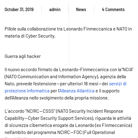
October 31, 2019
admin
News
4 Comments
on
Leonardo
Finmeccanica
Pillole sulla collaborazione tra Leonardo Finmeccanica e NATO in
e
materia di Cyber Security.
NATO:
guerra
agli hacker
Guerra agli hacker
Il nuovo accordo firmato da Leonardo-Finmeccanica con la“NCIA”
(NATO Communication and Information Agency), agenzia della
Nato, prevede l’estensione — per ulteriori 18 mesi — dei
servizi di
protezione informatica
per l’
Alleanza Atlantica
e il supporto
dell’Alleanza nello svolgimento della propria missione.
L’accordo “NCIRC — CSSS” (NATO Security Incident Response
Capability — Cyber Security Support Services), riguarda le attività
di sicurezza cibernetica erogate da Leonardo (ex Finmeccanica)
nell’ambito del programma NCIRC — FOC (Full Operational