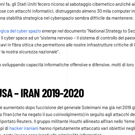
i fa, gli Stati Uniti fecero ricorso al sabotaggio cibernetico anziché ai
ispose con attacchi informatici, distruggendo almeno 30 mila computer in
na stabilità strategica nel cyberspazio sembra difficile da mantenere.
egica del cyber spazio
emerge nel documento “National Strategy to Sec
l cyber space ad un “sistema nervoso – il sistema di controllo del paes
avi in fibra ottica che permettono alle nostre infrastrutture critiche di
 la nostra sicurezza nazionale”.
no sviluppando capacità informatiche offensive e difensive, molti di lor
USA – IRAN 2019-2020
 è aumentato dopo l’uccisione del generale Soleimani ma già nel 2019 gl
l’Iran (che ha negato il suo coinvolgimento) in seguito agli attacchi de
riportato Reuters. Il gruppo militante Houthi allineato all’Iran nello Yem
ppi di
hacker iraniani
hanno ripetutamente attaccato vari obiettivi negli S