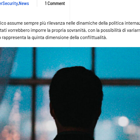
erSecurity
,
News
1 Comment
on
Cyber
attacchi
tico assume sempre più rilevanza nelle dinamiche della politica internaz
2020:
 Stati vorrebbero imporre la propria sovranità, con la possibilità di vari
i
 rappresenta la quinta dimensione della conflittualità.
rischi
di
una
guerra
cibernetica