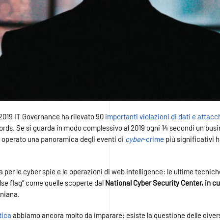
2019 IT Governance ha rilevato 90
importanti violazioni di dati e attacc
rds. Se si guarda in modo complessivo al 2019 ogni 14 secondi un bus
ha operato una panoramica degli eventi di
cyber
-crime
più significativi 
a per le cyber spie e le operazioni di web intelligence: le ultime tecni
lse flag” come quelle scoperte dal
National Cyber Security Center, in c
aniana.
tica
abbiamo ancora molto da imparare: esiste la questione delle diver