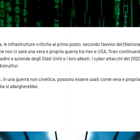
a, le infrastrutture critiche al primo posto, secondo l’avviso del (Natio
 non ci sarà una vera e propria guerra tra Iran e USA, l’Iran continuerà a
dini e aziende degli Stati Uniti e i loro alleati. I cyber attacchi del 202
struttivi.
oni, in una guerra non cinetica, possono essere usati come vera e prop
lia si allargherebbe.