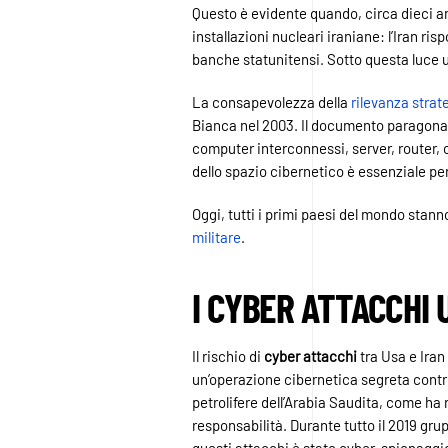
Questo è evidente quando, circa dieci ann
installazioni nucleari iraniane: l’Iran r
banche statunitensi. Sotto questa luce u
La consapevolezza della
rilevanza strat
Bianca nel 2003. Il documento paragona i
computer interconnessi, server, router, c
dello spazio cibernetico è essenziale per
Oggi, tutti i primi paesi del mondo stan
militare
.
I CYBER ATTACCHI 
Il rischio di
cyber attacchi
tra Usa e Iran
un’operazione cibernetica segreta contro 
petrolifere dell’Arabia Saudita, come ha 
responsabilità. Durante tutto il 2019 gru