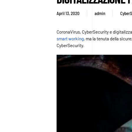
April 13, 2020
admin
CyberS
CoronaVirus, CyberSecurity e digitalizza
smart working
, ma la tenuta della sicure
CyberSecurity.