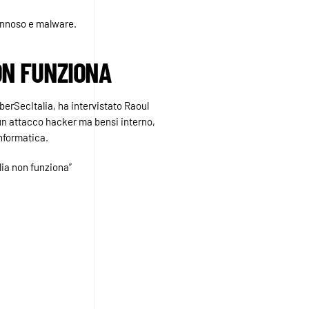
annoso e malware.
ON FUNZIONA
berSecItalia, ha intervistato Raoul
 un attacco hacker ma bensi interno,
informatica.
lia non funziona”