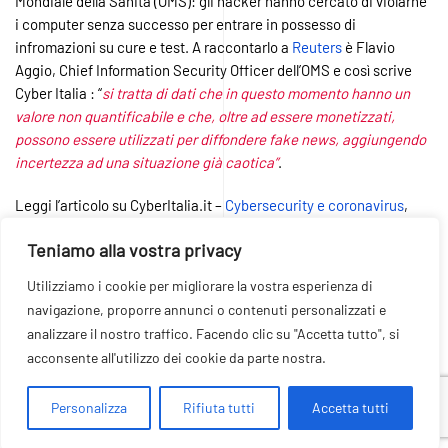
Mondiale della Sanità (OMS): gli hacker hanno cercato di violarne
i computer senza successo per entrare in possesso di
infromazioni su cure e test. A raccontarlo a
Reuters
è Flavio
Aggio, Chief Information Security Officer dell’OMS e così scrive
Cyber Italia : “
si tratta di dati che in questo momento hanno un
valore non quantificabile e che, oltre ad essere monetizzati,
possono essere utilizzati per diffondere fake news, aggiungendo
incertezza ad una situazione già caotica”
.
Leggi l’articolo su CyberItalia.it –
Cybersecurity e coronavirus
,
l’Oms sotto attacco hacker
Teniamo alla vostra privacy
CYBER ATTACCHI COVID 19: LA
Utilizziamo i cookie per migliorare la vostra esperienza di
navigazione, proporre annunci o contenuti personalizzati e
RIUNIONE STRAORDINARIA DEL
analizzare il nostro traffico. Facendo clic su "Accetta tutto", si
NUCLEO SICUREZZA CIBERNETICA
acconsente all'utilizzo dei cookie da parte nostra.
Personalizza
Rifiuta tutti
Accetta tutti