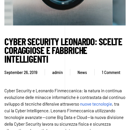
CYBER SECURITY LEONARDO: SCELTE
CORAGGIOSE E FABBRICHE
INTELLIGENTI
September 26, 2019
admin
News
1 Comment
on
Cyber
Security
Cyber Security e Leonardo Finmeccanica: la natura in continua
Leonardo:
evoluzione delle minacce informatiche è contrastata dal continuo
scelte
sviluppo di tecniche difensive attraverso
nuove tecnologie
, tra
coraggiose
cui la Cyber ​​Intelligence. Leonaro Finmeccanica utilizzando
e
tecnologie avanzate — come Big Data e Cloud — la nuova divisione
fabbriche
della Cyber Security lavora su sicurezza fisica e sicurezza
intelligenti