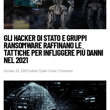
GLI HACKER DI STATO E GRUPPI
RANSOMWARE RAFFINANO LE
TATTICHE PER INFLIGGERE PIÙ DANNI
NEL 2021
on
October 22, 2020 | admin | Cyber Crime | 1 Comment
Gli
Hacker
di
Stato
e
gruppi
ransomware
raffinano