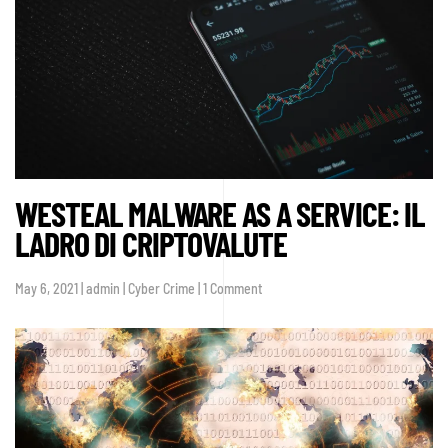
WESTEAL MALWARE AS A SERVICE: IL
LADRO DI CRIPTOVALUTE
on
May 6, 2021 | admin | Cyber Crime | 1 Comment
WeSteal
Malware
as
a
service:
il
ladro
di