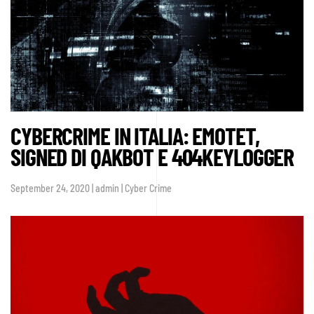
le
tattiche
per
infliggere
più
danni
nel
2021
CYBERCRIME IN ITALIA: EMOTET,
SIGNED DI QAKBOT E 404KEYLOGGER
September 24, 2020 | admin | Cyber Crime