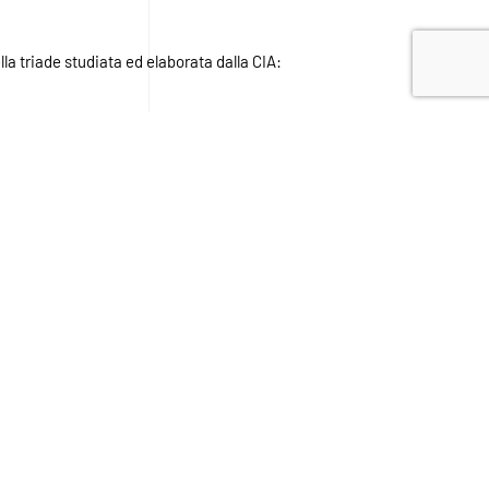
a triade studiata ed elaborata dalla CIA:
 a fornire decisioni sbagliate che pssono creare problemi di
ndo l’FBI,
gli ospedali e le istituzioni
ioni non sono dotate di un alto livello di
e è fondamentale nel salvare vite umane.