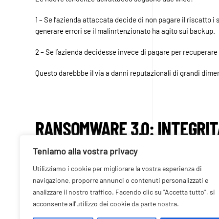
1 – Se l’azienda attaccata decide di non pagare il riscatto 
generare errori se il malinrtenzionato ha agito sui backup.
2 – Se l’azienda decidesse invece di pagare per recuperare i 
Questo darebbbe il via a danni reputazionali di grandi di
RANSOMWARE 3.0: INTEGRITÀ
Teniamo alla vostra privacy
Andrew Rose, CISO di EMEA
esprime al riguardo le proprie 
Utilizziamo i cookie per migliorare la vostra esperienza di
Chiedi a qualsiasi CISO cosa li tiene svegli
navigazione, proporre annunci o contenuti personalizzati e
per i criminali informatici, il ransomware p
analizzare il nostro traffico. Facendo clic su "Accetta tutto", si
costarti milioni di dollari da cui riprendert
acconsente all'utilizzo dei cookie da parte nostra.
tutto evitabile.