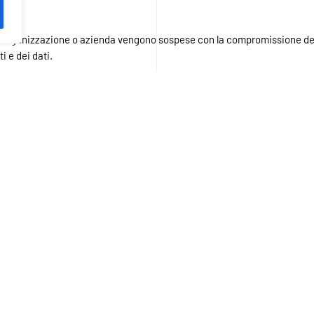
un’organizzazione o azienda vengono sospese con la compromissione dell
i e dei dati.
l’integrità dei dati è l’aspetto più critico, il sistema daneggiato inizia
i.
temente vulnerabili a causa di questi attacchi. Seco
ptionware
. Nello specifico, poi, molte di queste istituz
possono permettersi il lusso di perdere del tempo ch
nfrastrutture critiche: cos’è, come difendersi