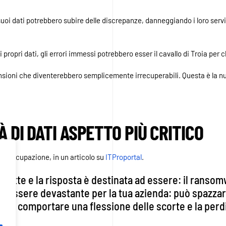
i suoi dati potrebbero subire delle discrepanze, danneggiando i loro serv
propri dati, gli errori immessi potrebbero esser il cavallo di Troia per c
mensioni che diventerebbero semplicemente irrecuperabili. Questa è la
 DI DATI ASPETTO PIÙ CRITICO
preoccupazione, in un articolo su
ITProportal
.
 di notte e la risposta è destinata ad essere: il rans
uò essere devastante per la tua azienda: può spazzare 
i; può comportare una flessione delle scorte e la perd