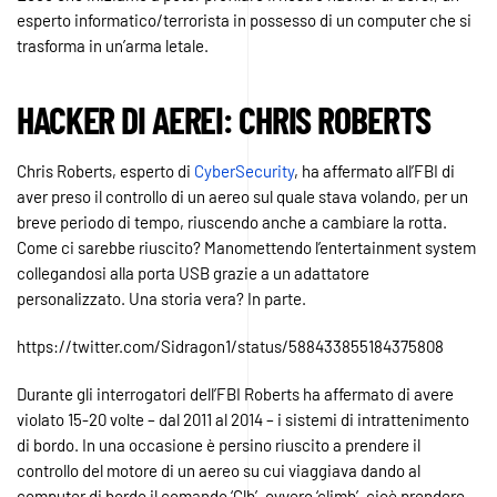
esperto informatico/terrorista in possesso di un computer che si
trasforma in un’arma letale.
HACKER DI AEREI:
CHRIS ROBERTS
Chris Roberts, esperto di
CyberSecurity
, ha affermato all’FBI di
aver preso il controllo di un aereo sul quale stava volando, per un
breve periodo di tempo, riuscendo anche a cambiare la rotta.
Come ci sarebbe riuscito? Manomettendo l’entertainment system
collegandosi alla porta USB grazie a un adattatore
personalizzato. Una storia vera? In parte.
https://twitter.com/Sidragon1/status/588433855184375808
Durante gli interrogatori dell’FBI Roberts ha affermato di avere
violato 15-20 volte – dal 2011 al 2014 – i sistemi di intrattenimento
di bordo. In una occasione è persino riuscito a prendere il
controllo del motore di un aereo su cui viaggiava dando al
computer di bordo il comando ‘Clb’, ovvero ‘climb’, cioè prendere