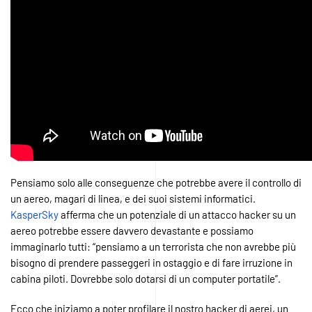
Pensiamo solo alle conseguenze che potrebbe avere il controllo di
un aereo, magari di linea, e dei suoi sistemi informatici.
KasperSky
afferma che un potenziale di un attacco hacker su un
aereo potrebbe essere davvero devastante e possiamo
immaginarlo tutti: “pensiamo a un terrorista che non avrebbe più
bisogno di prendere passeggeri in ostaggio e di fare irruzione in
cabina piloti. Dovrebbe solo dotarsi di un computer portatile”.
Ecco che iniziamo a poter profilare il nostro hacker di aerei, un