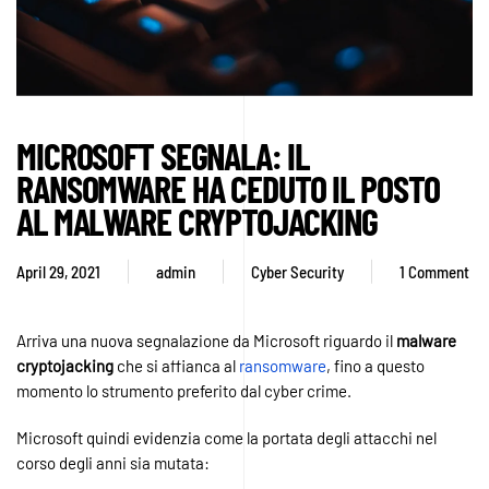
MICROSOFT SEGNALA: IL
RANSOMWARE HA CEDUTO IL POSTO
AL MALWARE CRYPTOJACKING
April 29, 2021
admin
Cyber Security
1 Comment
on
Microsoft
segnala:
Arriva una nuova segnalazione da Microsoft riguardo il
malware
il
cryptojacking
che si affianca al
ransomware
, fino a questo
ransomware
momento lo strumento preferito dal cyber crime.
ha
ceduto
Microsoft quindi evidenzia come la portata degli attacchi nel
il
corso degli anni sia mutata:
posto