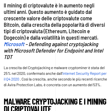
Il mining di criptovalute è in aumento negli
al
malware
ultimi anni. Questo aumento è guidato dal
cryptojacking
crescente valore delle criptovalute come
Bitcoin, dalla crescita della popolarità di diversi
tipi di criptovaluta (Ethereum, Litecoin e
Dogecoin) e dalla volatilità in questi mercati.
Microsoft
– Defending against cryptojacking
with Microsoft Defender for Endpoint and Intel
TDT
La crescita del Cryptojacking e malware cryptominer è stata del
25% nel 2020, confermato anche dall’
Internet Security Report per
il Q4 2020
. Così la crescita, anche secondo le più recenti ricerche
di Avira Protection Labs, è concreta con un aumento del 53%.
MALWARE CRYPTOJACKING E I MINING
DI CRIPTOVALUTE