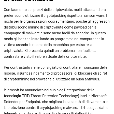
Con l’aumento dei prezzi delle criptovalute, molti attaccanti ora
preferiscono utilizzare il cryptojacking rispetto al ransomware. I
rischi per le organizzazioni così aumentano, poiché gli aggressori
distribuiscono mining di criptovalute come payload per le
campagne di malware e sono meno facili da scoprire. In questo
modo gli hacker, installando un programma nel computer della
vittima usando le risorse della macchina per estrarre la
criptovaluta.Si presenta quindi un problema non facile da
contrastare visto il valore attuale delle criptovalute.
Per contrastarlo viene consigliato di controllare il consumo delle
risorse, il surricsalndamento dl processore, di bloccare gli scirpt
di cryptomining nel browser e di utlizzare un buon antivirus.
Microsoft ha annunciato nel suo blog l’integrazione della
tecnologia TDT
(Threat Detection Technology) Intel in Microsoft
Defender per Endpoint, che migliora la capacità di rilevamento e
la protezione contro il cryptojacking malware. TDT esegue dati di
telemetria hardware di basso livello raccolti dall’unità di