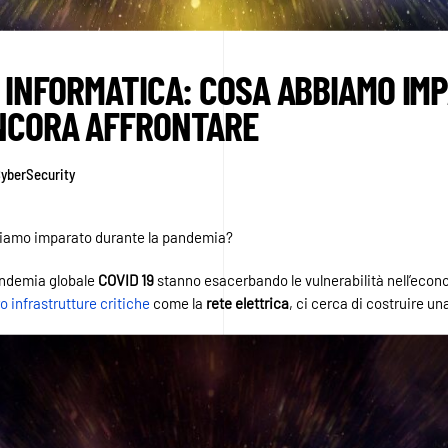
 INFORMATICA: COSA ABBIAMO IMP
ANCORA AFFRONTARE
yberSecurity
biamo imparato durante la pandemia?
andemia globale
COVID 19
stanno esacerbando le vulnerabilità nell’economi
o infrastrutture critiche
come la
rete elettrica
, ci cerca di costruire un