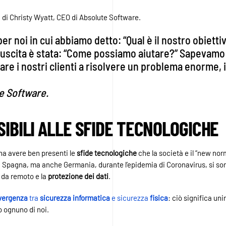
a di Christy Wyatt, CEO di Absolute Software.
r noi in cui abbiamo detto: “Qual è il nostro obiettiv
è uscita è stata: “Come possiamo aiutare?” Sapevamo 
are i nostri clienti a risolvere un problema enorme, 
e Software.
IBILI ALLE SFIDE TECNOLOGICHE
na avere ben presenti le
sfide tecnologiche
che la società e il “new nor
Spagna, ma anche Germania, durante l’epidemia di Coronavirus, si sono 
o da remoto e la
protezione dei dati
.
vergenza
tra
sicurezza
informatica
e sicurezza
fisica
: ciò significa un
o ognuno di noi.