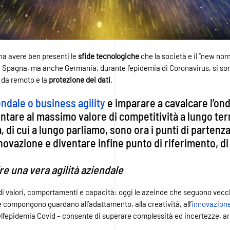
na avere ben presenti le
sfide tecnologiche
che la società e il “new nor
Spagna, ma anche Germania, durante l’epidemia di Coronavirus, si sono 
o da remoto e la
protezione dei dati
.
iendale o business agility
e imparare a cavalcare l’ond
puntare al massimo valore di competitività a lungo t
ità, di cui a lungo parliamo, sono ora i punti di parten
innovazione e diventare infine punto di riferimento, d
e una vera agilità aziendale
 di valori, comportamenti e capacità: oggi le azeinde che seguono vecchi
le compongono guardano all’adattamento, alla creatività, all’
innovazion
ell’epidemia Covid – consente di superare complessità ed incertezze, arr