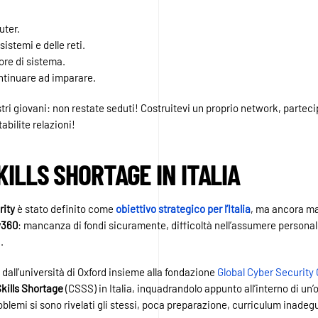
uter.
istemi e delle reti.
ore di sistema.
ntinuare ad imparare.
ostri giovani: non restate seduti! Costruitevi un proprio network, partec
abilite relazioni!
ILLS SHORTAGE IN ITALIA
rity
è stato definito come
obiettivo strategico per l’Italia
, ma ancora ma
y360
: mancanza di fondi sicuramente, difficoltà nell’assumere personal
.
 dall’università di Oxford insieme alla fondazione
Global Cyber Security 
Skills Shortage
(CSSS) in Italia, inquadrandolo appunto all’interno di un’o
problemi si sono rivelati gli stessi, poca preparazione, curriculum inad