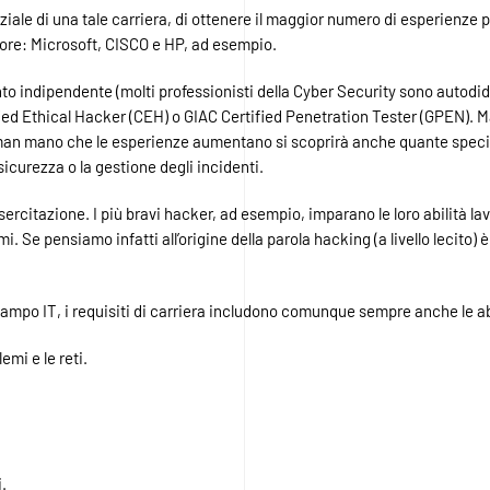
niziale di una tale carriera, di ottenere il maggior numero di esperienze 
tore: Microsoft, CISCO e HP, ad esempio.
 indipendente (molti professionisti della Cyber Security sono autodida
fied Ethical Hacker (CEH) o GIAC Certified Penetration Tester (GPEN). M
man mano che le esperienze aumentano si scoprirà anche quante special
i sicurezza o la gestione degli incidenti.
sercitazione. I più bravi hacker, ad esempio, imparano le loro abilità l
i. Se pensiamo infatti all’origine della parola hacking (a livello lecito) 
campo IT, i requisiti di carriera includono comunque sempre anche le ab
emi e le reti.
.