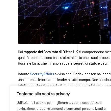
Dal
rapporto del Comitato di Difesa UK
si comprendono meglio
qualità tecniche sono basse oltre al fatto che i suoi process
Russia e Cina, che mirano a rubare segreti di stato e dati indi
Intanto
SecurityAffairs
avvisa che “Boris Johnson ha incaric
una potenza informatica leader a tutto campo. Non si eslcu
intelligence locali come fa il Cyber ​​Command statunitense n
Teniamo alla vostra privacy
SICUREZZA 5G: IL RAPPORT
Utilizziamo i cookie per migliorare la vostra esperienza di
navigazione, proporre annunci o contenuti personalizzati e