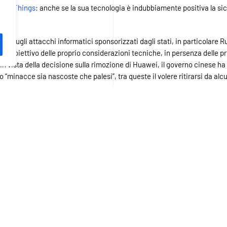
et of Things
: anche se la sua tecnologia è indubbiamente positiva la sic
ema”.
ione sugli attacchi informatici sponsorizzati dagli stati, in particolare 
io obiettivo delle proprio considerazioni tecniche, in persenza delle p
, in vista della decisione sulla rimozione di Huawei, il governo cinese 
o “minacce sia nascoste che palesi”, tra queste il volere ritirarsi da a
 la resposnabilità dei colpevoli e quindi contrastarli, nell’attuale manca
di attacco informatico per scoraggiare gli aggressori.
i di sicurezza informatica più attivi ed efficaci al 
o fiduciosi che GCHQ e NCSC fossero in grado di ges
di altri fornitori ad alto rischio nel 5G del Regno Uni
entato il rischio rappresentato dagli attacchi: la commissione non ha 
orta un aumento del rischio per gli operatori, le reti del Regno Unito, 