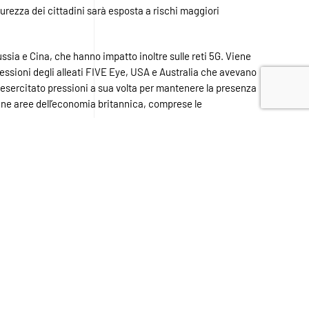
urezza dei cittadini sarà esposta a rischi maggiori
Russia e Cina, che hanno impatto inoltre sulle reti 5G. Viene
ressioni degli alleati FIVE Eye, USA e Australia che avevano
ha esercitato pressioni a sua volta per mantenere la presenza
lcune aree dell’economia britannica, comprese le
nza di regole globali che li regolamentino, ci si chiede
mondo e, dalle nostre conversazioni
tire in modo appropriato qualsiasi aumento
to.
dubbi. A questo si aggiunge la bassa qualità dei prodotti e
per la sicurezza delle persone e per il governo.