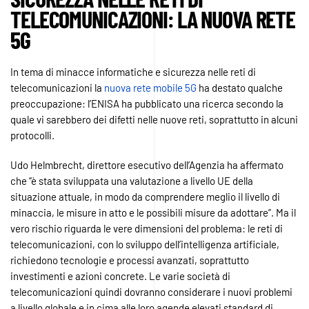
TELECOMUNICAZIONI: LA NUOVA RETE
5G
In tema di minacce informatiche e sicurezza nelle reti di
telecomunicazioni la
nuova rete mobile 5G
ha destato qualche
preoccupazione: l’ENISA ha pubblicato una ricerca secondo la
quale vi sarebbero dei difetti nelle nuove reti, soprattutto in alcuni
protocolli.
Udo Helmbrecht, direttore esecutivo dell’Agenzia ha affermato
che “è stata sviluppata una valutazione a livello UE della
situazione attuale, in modo da comprendere meglio il livello di
minaccia, le misure in atto e le possibili misure da adottare”. Ma il
vero rischio riguarda le vere dimensioni del problema: le reti di
telecomunicazioni, con lo sviluppo dell’intelligenza artificiale,
richiedono tecnologie e processi avanzati, soprattutto
investimenti e azioni concrete. Le varie società di
telecomunicazioni quindi dovranno considerare i nuovi problemi
a livello globale e in cima alle loro agende elevati standard di