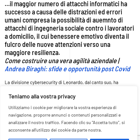
…il maggior numero di attacchi informatici ha
successo a causa delle distrazioni ed errori
umani compresa la possibilità di auemnto di
attacchi di ingegneria sociale contro i lavoratori
a domicilio, il cui benessere emotivo diventa il
fulcro delle nuove attenzioni verso una
maggiore resilienza.
Come costruire una vera agilità aziendale |
Andrea Biraghi: sfide e opportunità post Covid
La divisione cybersecurity di Leonardo, dal canto suo, ha
continuato a garantire la
sicurezza
e la
protezione dei confini
per
Teniamo alla vostra privacy
l’intero Paese. La sua divisone cyber, specializzata in gestione
delle minacce informatiche e nella tempestività delle risposte
Utilizziamo i cookie per migliorare la vostra esperienza di
grazie ad un team di esperti in
Threat Intelligence
, è in grado di
navigazione, proporre annunci o contenuti personalizzati e
elaborare i dati in modo dinamico cosi come evolvono attacchi e
analizzare il nostro traffico. Facendo clic su "Accetta tutto", si
attaccanti.
acconsente all'utilizzo dei cookie da parte nostra.