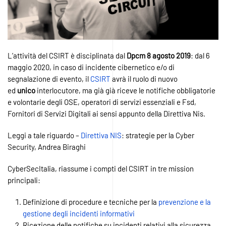
L’attività del CSIRT è disciplinata dal
Dpcm 8 agosto 2019
: dal 6
maggio 2020, in caso di incidente cibernetico e/o di
segnalazione di evento, il
CSIRT
avrà il ruolo di nuovo
ed
unico
interlocutore, ma già
già riceve le notifiche obbligatorie
e volontarie degli OSE, operatori di servizi essenziali e Fsd,
Fornitori di Servizi Digitali ai sensi appunto della Direttiva Nis.
Leggi a tale riguardo –
Direttiva NIS
: strategie per la Cyber
Security, Andrea Biraghi
CyberSecItalia, riassume i compti del CSIRT in tre mission
principali:
Definizione di procedure e tecniche per la
prevenzione e la
gestione degli incidenti informativi
Ricezione delle notifiche su incidenti relativi alla sicurezza,