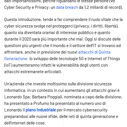
dati importantissimi, perchè riguardano le stesse persone (vd
Cyber Security e Privacy: un
data breach
da 1,2 miliardi di record).
Questa introduzione, tende a far comprendere il ruolo vitale che la
cyber sicurezza svolge nel proteggerci (privacy, i diritti, libertà),
quanto sia diventata oramai di interesse pubblico e quanto
durante il 2020 sarà più importante che mai. Oggi si discute delle
questioni più urgenti che il mondo e il settore dell’IT si trovano ad
affrontare, anche in previsione dei nuovi
attacchi di Quinta
Generazione:
lo sviluppo delle tecnologie 5G e Internet of Things
(IoT) aumenteranno infatti le vulnerabilità degli utenti con
attacchi estremanete articolati.
Un’azienda che investe moltissimo sulla divisione sicurezza
informatica, in un contesto in cui aumentano gli attacchi gravi è
Leonardo Spa: Barbara Poggiali, nominata a capo della divisione,
ha presentato a Profumo ha presentato al numero uno di
Leonardo il
piano industriale
per il mercato cybersecurity
preparandosi alle nuove sfide, delle reti di quinta generazione e
dell’internet delle cose.