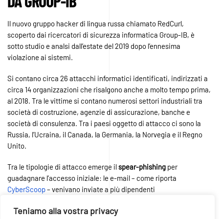
DA
GROUP-IB
Il nuovo gruppo hacker di lingua russa chiamato RedCurl,
scoperto dai ricercatori di sicurezza informatica Group-IB, è
sotto studio e analsi dall’estate del 2019 dopo l’ennesima
violazione ai sistemi.
Si contano circa 26 attacchi informatici identificati, indirizzati a
circa 14 organizzazioni che risalgono anche a molto tempo prima,
al 2018. Tra le vittime si contano numerosi settori industriali tra
società di costruzione, agenzie di assicurazione, banche e
società di consulenza. Tra i paesi oggetto di attacco ci sono la
Russia, l’Ucraina, il Canada, la Germania, la Norvegia e il Regno
Unito.
Tra le tipologie di attacco emerge il
spear-phishing
per
guadagnare l’accesso iniziale: le e-mail – come riporta
CyberScoop
– venivano inviate a più dipendenti
contemporaneamente “il che ha reso i dipendenti meno vigili,
Teniamo alla vostra privacy
soprattutto considerando che molti di loro lavoravano nello stesso