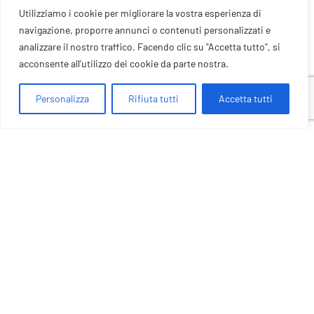
reparto”. Le e-mail includevano link a
file malware-laced
che le
Utilizziamo i cookie per migliorare la vostra esperienza di
vittime hanno dovuto scaricare e una volta scaricati ed eseguito
navigazione, proporre annunci o contenuti personalizzati e
il contenuto i sistemi sono stati infettati con dei trojan basati su
analizzare il nostro traffico. Facendo clic su "Accetta tutto", si
PowerShell. Tra le violazioni documenti aziendali, contati,
acconsente all'utilizzo dei cookie da parte nostra.
documenti finanziari, registri legali.
Personalizza
Rifiuta tutti
Accetta tutti
Studiando le loro tecniche i ricercatori di Gropu-IB hanno
scoperto che gli attacchi erano simili ad altri
gruppi hacker
già
noti come
RedOctober
e
CloudAtlas
già analizzati da Kaspersky.
Group-IB ipotizza che il gruppo possa essere quindi una
continuazione di tali attacchi precedenti.
Ecco alcuni riferimenti su CloudAtlas
Kaspersky
–
Cloud Atlas
APT upgrades its arsenal with
polymorphic malware
RedOctober
– Kaspersky Lab Identifies Operation “Red October,”
an Advanced Cyber-Espionage Campaign Targeting Diplomatic
and Government Institutions Worldwide