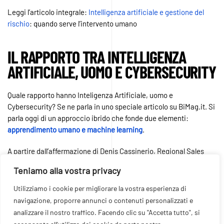
Leggi l’articolo integrale:
Intelligenza artificiale e gestione del
rischio
: quando serve l’intervento umano
IL RAPPORTO TRA INTELLIGENZA
ARTIFICIALE, UOMO E CYBERSECURITY
Quale rapporto hanno Inteligenza Artificiale, uomo e
Cybersecurity? Se ne parla in uno speciale articolo su BiMag.it. Si
parla oggi di un approccio ibrido che fonde due elementi:
apprendimento umano e machine learning
.
A partire dall’affermazione di Denis Cassinerio, Regional Sales
Director SEUR di Bitdefender, si passa a parlare dei recenti
Teniamo alla vostra privacy
attacchi informatici e degli impatti che questi possono avere
sulle aziende, ad esempio, ma anche sulle pubbliche
Utilizziamo i cookie per migliorare la vostra esperienza di
Amminstrazioni e sulla infrastrutture pubbliche e private. Si
navigazione, proporre annunci o contenuti personalizzati e
passa poi ad un’importante domanda: il
machine learning
e
analizzare il nostro traffico. Facendo clic su "Accetta tutto", si
l’intelligenza artificiale sono affidabili negli ambienti aziendali?